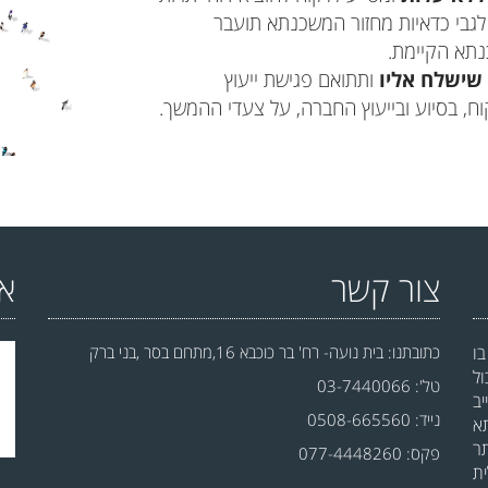
לגבי כדאיות מחזור המשכנתא תועבר
 שישלח אליו
ותתואם פגישת ייעוץ
וח, בסיוע ובייעוץ החברה, על צעדי ההמשך.
צור קשר
אמ
ו
כתובתנו: בית נועה- רח' בר כוכבא 16,מתחם בסר ,בני ברק
ל
טל': 03-7440066
ב
נייד: 0508-665560
א
ר
פקס: 077-4448260
ת