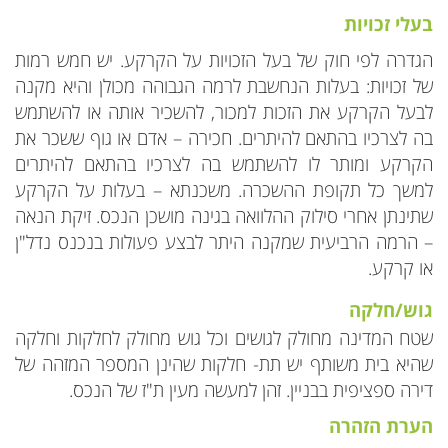
בעלי זכויות
הגדרה לפי חוק של בעל הזכויות על הקרקע. יש חמש רמות
של זכויות: בעלות הנחשבת לרמה הגבוהה מכולן והיא מקנה
לבעל הקרקע את הזכות למכור, להשכיר אותה או להשתמש
בה לצרכיו בהתאם להיתרים. חכירה – אדם או גוף ששכר את
הקרקע ומותר לו להשתמש בה לצרכיו בהתאם להיתרים
למשך כל תקופת ההשכרה. משכנתא – בעלות על הקרקע
שתינתן אחרי סילוק ההלוואה בגינה מושכן הנכס. זיקת הנאה
– הרמה הרביעית שמקנה היתר לבצע פעולות בנכנס נדל"ן
או קרקע.
גוש/חלקה
שטח המדינה מחולק לגושים וכל גוש מחולק לחלקות וחלקה
שהיא בית משותף יש תת- חלקות שהינן המספר המזהה של
דירה ספציפית בבניין. זהן למעשה מעין ת"ז של הנכס.
הערת הזהרה